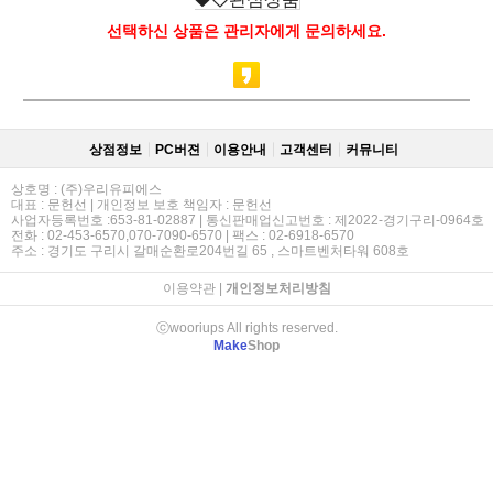
선택하신 상품은 관리자에게 문의하세요.
상점정보
PC버젼
이용안내
고객센터
커뮤니티
상호명 : (주)우리유피에스
대표 : 문헌선 | 개인정보 보호 책임자 : 문헌선
사업자등록번호 :653-81-02887 | 통신판매업신고번호 : 제2022-경기구리-0964호
전화 : 02-453-6570,070-7090-6570 | 팩스 : 02-6918-6570
주소 : 경기도 구리시 갈매순환로204번길 65 , 스마트벤처타워 608호
이용약관
|
개인정보처리방침
ⓒwooriups All rights reserved.
Make
Shop