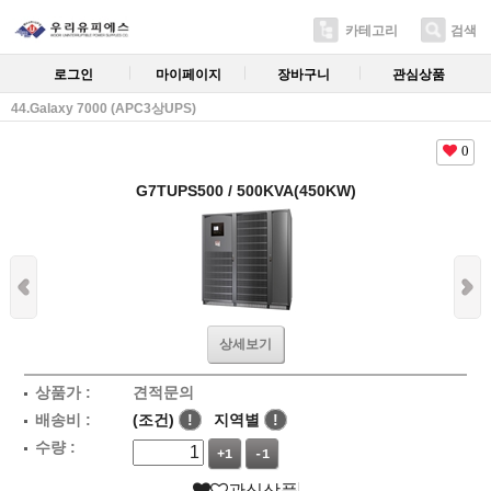
카테고리
검색
로그인
마이페이지
장바구니
관심상품
44.Galaxy 7000 (APC3상UPS)
0
G7TUPS500 / 500KVA(450KW)
상세보기
상품가 :
견적문의
배송비 :
(조건)
!
지역별
!
수량 :
+1
-1
관심상품