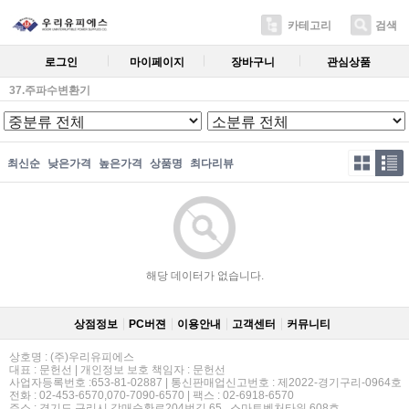
카테고리
검색
로그인
마이페이지
장바구니
관심상품
37.주파수변환기
최신순
낮은가격
높은가격
상품명
최다리뷰
해당 데이터가 없습니다.
상점정보
PC버젼
이용안내
고객센터
커뮤니티
상호명 : (주)우리유피에스
대표 : 문헌선 | 개인정보 보호 책임자 : 문헌선
사업자등록번호 :653-81-02887 | 통신판매업신고번호 : 제2022-경기구리-0964호
전화 : 02-453-6570,070-7090-6570 | 팩스 : 02-6918-6570
주소 : 경기도 구리시 갈매순환로204번길 65 , 스마트벤처타워 608호